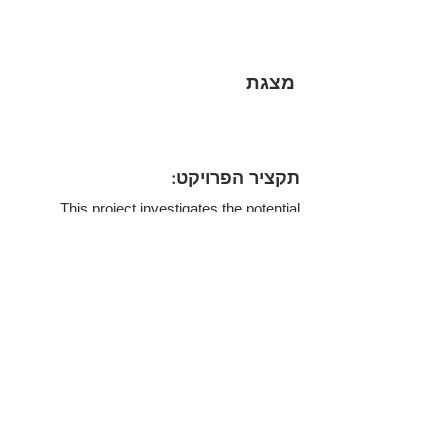
מצגת
:תקציר הפרויקט
This project investigates the potential
relationship between cataract diagnosis
and the likelihood of developing kidney or
liver diseases. Using large-scale medical
data, we assess whether individuals
diagnosed with cataracts exhibit higher
odds of also being diagnosed with renal or
hepatic conditions. The study aims to
uncover possible comorbidity patterns that
may inform early screening strategies and
integrated care approaches.