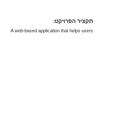
:תקציר הפרויקט
A web-based application that helps users
build optimized investment portfolios based
on their risk profile (conservative,
balanced, aggressive). The system uses
historical market data and the Markowitz
model to recommend smart asset
allocations. The backend is built in Python,
and the frontend uses Flask to provide an
intuitive user experience.
חבר הלאומים 10 תל-אביב-יפו
© 2020 by Academit Tel-Aviv
Yaffo.